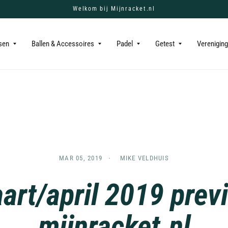
Welkom bij Mijnracket.nl
sen
Ballen & Accessoires
Padel
Getest
Verenigin
MAR 05, 2019
MIKE VELDHUIS
art/april 2019 prev
mijnracket.nl