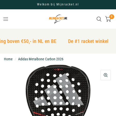
Welkom bij Mijnracket.nl
0
ng boven €50,- in NL en BE
De #1 racket winkel
Home
/
Adidas Metalbone Carbon 2026