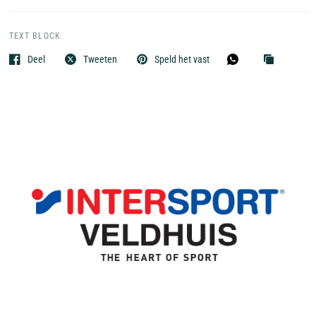
TEXT BLOCK
Deel
Tweeten
Speld het vast