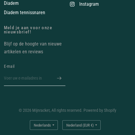
Diadem
Instagram
Diadem tennissnaren
Meld je aan voor onze
nieuwsbrief!
Blijf op de hoogte van nieuwe
artikelen en reviews
E‑mail
© 2026 Mijnracket, All rights reserved. Powered by Shopify
Land/regio
Land/regio
bijwerken
bijwerken