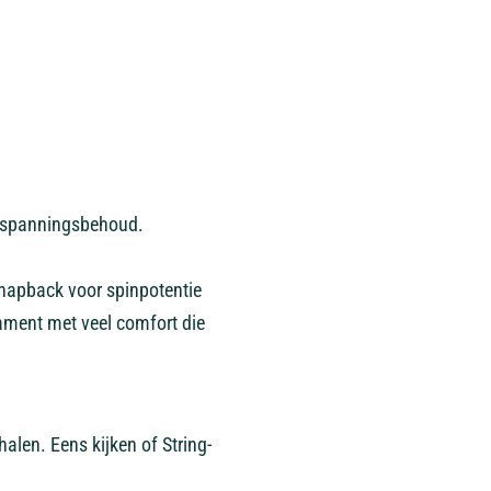
ma spanningsbehoud.
snapback voor spinpotentie
lament met veel comfort die
len. Eens kijken of String-