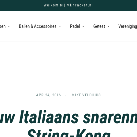
Welkom bij Mijnracket.nl
sen
Ballen & Accessoires
Padel
Getest
Verenigin
APR 24, 2016
MIKE VELDHUIS
uw Italiaans snaren
String-Kong