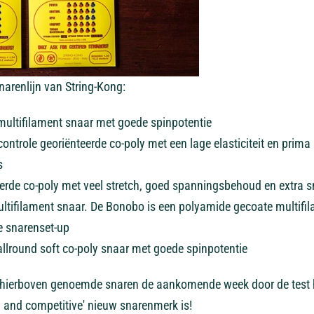
narenlijn van String-Kong:
 multifilament snaar met goede spinpotentie
ontrole georiënteerde co-poly met een lage elasticiteit en pri
s
erde co-poly met veel stretch, goed spanningsbehoud en extra 
ultifilament snaar. De Bonobo is een polyamide gecoate multifi
de snarenset-up
llround soft co-poly snaar met goede spinpotentie
hierboven genoemde snaren de aankomende week door de test ha
 and competitive' nieuw snarenmerk is!