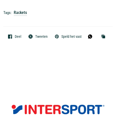
Rackets
Tags:
Deel
Tweeten
Speld het vast