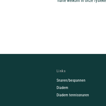
harte welkom in onze fysieke
Links
Snaren/bespannen
Diadem
Diadem tennissnaren