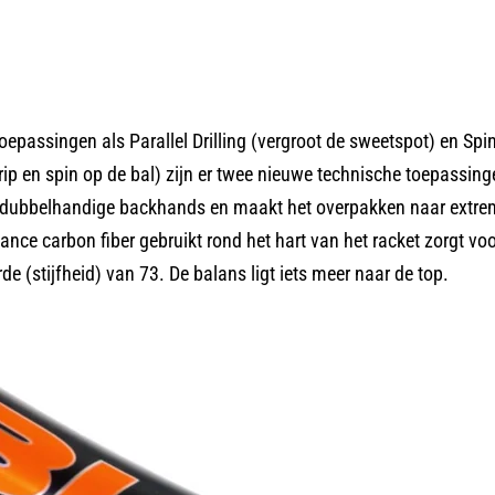
epassingen als Parallel Drilling (vergroot de sweetspot) en Spi
p en spin op de bal) zijn er twee nieuwe technische toepassingen
or dubbelhandige backhands en maakt het overpakken naar extre
nce carbon fiber gebruikt rond het hart van het racket zorgt voor
de (stijfheid) van 73. De balans ligt iets meer naar de top.