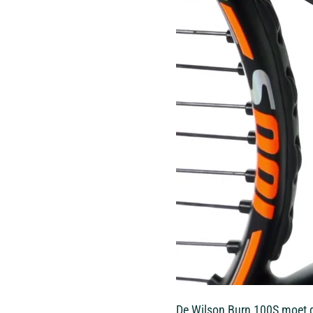
De Wilson Burn 100S moet d