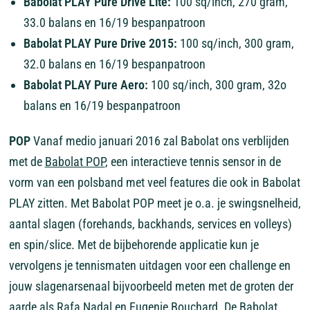
Babolat PLAY Pure Drive Lite:
100 sq/inch, 270 gram,
33.0 balans en 16/19 bespanpatroon
Babolat PLAY Pure Drive 2015:
100 sq/inch, 300 gram,
32.0 balans en 16/19 bespanpatroon
Babolat PLAY Pure Aero:
100 sq/inch, 300 gram, 32o
balans en 16/19 bespanpatroon
POP
Vanaf medio januari 2016 zal Babolat ons verblijden
met de
Babolat POP
, een interactieve tennis sensor in de
vorm van een polsband met veel features die ook in Babolat
PLAY zitten. Met Babolat POP meet je o.a. je swingsnelheid,
aantal slagen (forehands, backhands, services en volleys)
en spin/slice. Met de bijbehorende applicatie kun je
vervolgens je tennismaten uitdagen voor een challenge en
jouw slagenarsenaal bijvoorbeeld meten met de groten der
aarde als Rafa Nadal en Eugenie Bouchard. De Babolat