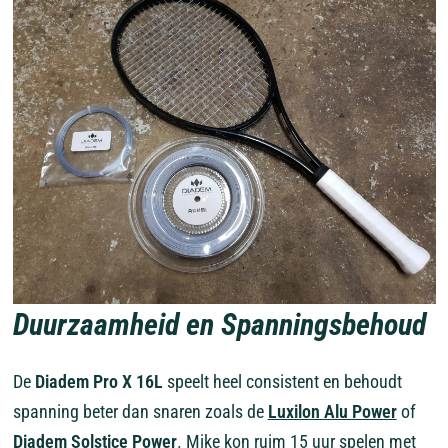
Duurzaamheid en Spanningsbehoud
De
Diadem Pro X 16L
speelt heel consistent en behoudt
spanning beter dan snaren zoals de
Luxilon Alu Power
of
Diadem Solstice Power
. Mike kon ruim 15 uur spelen met