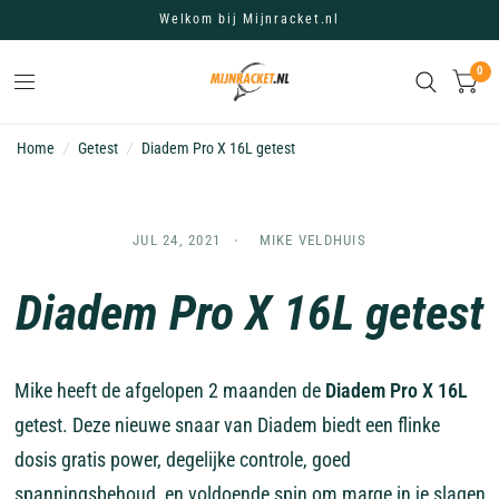
Welkom bij Mijnracket.nl
0
Home
/
Getest
/
Diadem Pro X 16L getest
JUL 24, 2021
MIKE VELDHUIS
Diadem Pro X 16L getest
Mike heeft de afgelopen 2 maanden de
Diadem Pro X 16L
getest. Deze nieuwe snaar van Diadem biedt een flinke
dosis gratis power, degelijke controle, goed
spanningsbehoud, en voldoende spin om marge in je slagen