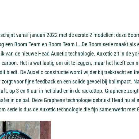
schijnt vanaf januari 2022 met de eerste 2 modellen: deze Bo
og een Boom Team en Boom Team L. De Boom serie maakt als eer
ik van de nieuwe Head Auxetic technologie. Auxetic zit in de yok
 carbon. Het is wat lastig om uit te leggen, maar het heeft een 
it biedt. De Auxetic constructie wordt wijder bij trekkracht en tr
orgt voor fijne feedback en een solide gevoel bij balimpact. Na
t, op 3 en 9 uur in het blad en in de rackettop. Graphene zorgt v
nsfer in de bal. Deze Graphene technologie gebruikt Head nu al e
om serie is dus de Auxetic technologie die fijn samenwerkt met