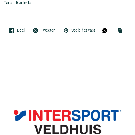
Rackets
Tags:
Deel
Tweeten
Speld het vast