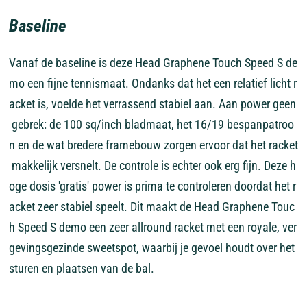
Baseline
Vanaf
de
baseline
is
deze
Head
Graphene
Touch
Speed
S
de
mo
een
fijne
tennismaat.
Ondanks
dat
het
een
relatief
licht
r
acket
is,
voelde
het
verrassend
stabiel
aan.
Aan
power
geen
gebrek:
de
100
sq/inch
bladmaat,
het
16/19
bespanpatroo
n
en
de
wat
bredere
framebouw
zorgen
ervoor
dat
het
racket
makkelijk
versnelt.
De
controle
is
echter
ook
erg
fijn.
Deze
h
oge
dosis
'gratis'
power
is
prima
te
controleren
doordat
het
r
acket
zeer
stabiel
speelt.
Dit
maakt
de
Head
Graphene
Touc
h
Speed
S
demo
een
zeer
allround
racket
met
een
royale,
ver
gevingsgezinde
sweetspot,
waarbij
je
gevoel
houdt
over
het
sturen
en
plaatsen
van
de
bal.