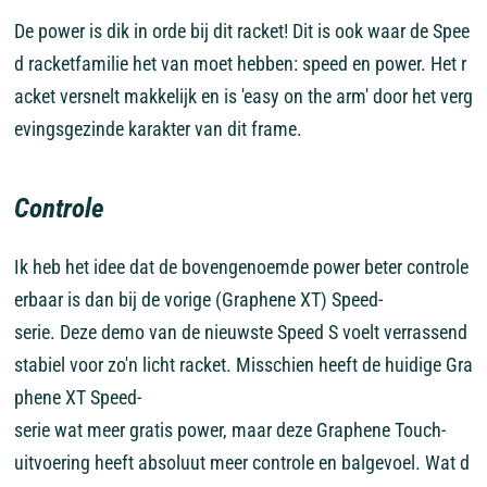
De
power
is
dik
in
orde
bij
dit
racket!
Dit
is
ook
waar
de
Spee
d
racketfamilie
het
van
moet
hebben:
speed
en
power.
Het
r
acket
versnelt
makkelijk
en
is
'easy
on
the
arm'
door
het
verg
evingsgezinde
karakter
van
dit
frame.
Controle
Ik
heb
het
idee
dat
de
bovengenoemde
power
beter
controle
erbaar
is
dan
bij
de
vorige
(Graphene
XT)
Speed-
serie.
Deze
demo
van
de
nieuwste
Speed
S
voelt
verrassend
stabiel
voor
zo'n
licht
racket.
Misschien
heeft
de
huidige
Gra
phene
XT
Speed-
serie
wat
meer
gratis
power,
maar
deze
Graphene
Touch-
uitvoering
heeft
absoluut
meer
controle
en
balgevoel.
Wat
d