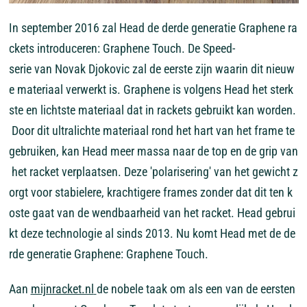
In
september
2016
zal
Head
de
derde
generatie
Graphene
ra
ckets
introduceren:
Graphene
Touch.
De
Speed-
serie
van
Novak
Djokovic
zal
de
eerste
zijn
waarin
dit
nieuw
e
materiaal
verwerkt
is.
Graphene
is
volgens
Head
het
sterk
ste
en
lichtste
materiaal
dat
in
rackets
gebruikt
kan
worden.
Door
dit
ultralichte
materiaal
rond
het
hart
van
het
frame
te
gebruiken,
kan
Head
meer
massa
naar
de
top
en
de
grip
van
het
racket
verplaatsen.
Deze
'polarisering'
van
het
gewicht
z
orgt
voor
stabielere,
krachtigere
frames
zonder
dat
dit
ten
k
oste
gaat
van
de
wendbaarheid
van
het
racket.
Head
gebrui
kt
deze
technologie
al
sinds
2013.
Nu
komt
Head
met
de
de
rde
generatie
Graphene:
Graphene
Touch.
Aan
mijnracket.nl
de
nobele
taak
om
als
een
van
de
eersten