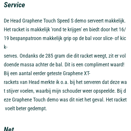
Service
De
Head
Graphene
Touch
Speed
S
demo
serveert
makkelijk.
Het
racket
is
makkelijk
'rond
te
krijgen'
en
biedt
door
het
16/
19
bespanpatroon
makkelijk
grip
op
de
bal
voor
slice-
of
kic
k-
serves.
Ondanks
de
285
gram
die
dit
racket
weegt,
zit
er
vol
doende
massa
achter
de
bal.
Dit
is
een
compliment
waard!
Bij
een
aantal
eerder
geteste
Graphene
XT-
rackets
van
Head
merkte
ik
o.a.
bij
het
serveren
dat
deze
wa
t
stijver
voelen,
waarbij
mijn
schouder
weer
opspeelde.
Bij
d
eze
Graphene
Touch
demo
was
dit
niet
het
geval.
Het
racket
voelt
beter
gedempt.
Net