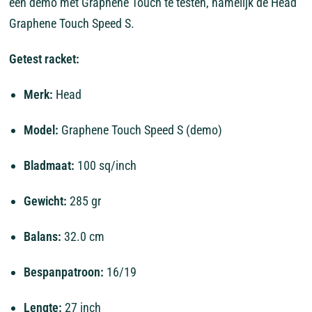
een
demo
met
Graphene
Touch
te
testen,
namelijk
de
Head
Graphene
Touch
Speed
S.
Getest
racket:
Merk:
Head
Model:
Graphene
Touch
Speed
S
(demo)
Bladmaat:
100
sq/inch
Gewicht:
285
gr
Balans:
32.0
cm
Bespanpatroon:
16/19
Lengte:
27
inch