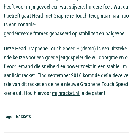
heeft
voor
mijn
gevoel
een
wat
stijvere,
hardere
feel.
Wat
da
t
betreft
gaat
Head
met
Graphene
Touch
terug
naar
haar
roo
ts
van
controle-
georiënteerde
frames
gebaseerd
op
stabiliteit
en
balgevoel.
Deze
Head
Graphene
Touch
Speed
S
(demo)
is
een
uitsteke
nde
keuze
voor
een
goede
jeugdspeler
die
wil
doorgroeien
o
f
voor
iemand
die
snelheid
en
power
zoekt
in
een
stabiel,
m
aar
licht
racket.
Eind
september
2016
komt
de
definitieve
ve
rsie
van
dit
racket
en
de
hele
nieuwe
Graphene
Touch
Speed
-serie
uit.
Hou
hiervoor
mijnracket.nl
in
de
gaten!
Rackets
Tags: