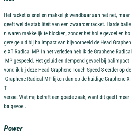
Het
racket
is
snel
en
makkelijk
wendbaar
aan
het
net,
maar
geeft
wel
de
stabiliteit
van
een
zwaarder
racket.
Harde
balle
n
waren
makkelijk
te
blocken,
zonder
het
holle
gevoel
en
ho
gere
geluid
bij
balimpact
van
bijvoorbeeld
de
Head
Graphen
e
XT
Radical
MP.
In
het
verleden
heb
ik
de
Graphene
Radical
MP
gespeeld.
Het
geluid
en
dempend
gevoel
bij
balimpact
vond
ik
bij
deze
Head
Graphene
Touch
Speed
S
eerder
op
de
Graphene
Radical
MP
lijken
dan
op
de
huidige
Graphene
X
T-
versie.
Wat
mij
betreft
een
goede
zaak,
want
dit
geeft
meer
balgevoel.
Power