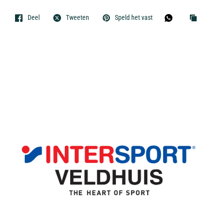
Deel
Tweeten
Speld het vast