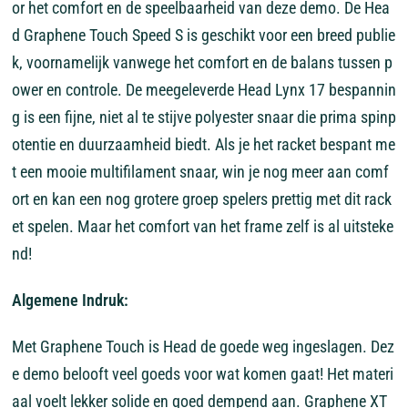
or
het
comfort
en
de
speelbaarheid
van
deze
demo.
De
Hea
d
Graphene
Touch
Speed
S
is
geschikt
voor
een
breed
publie
k,
voornamelijk
vanwege
het
comfort
en
de
balans
tussen
p
ower
en
controle.
De
meegeleverde
Head
Lynx
17
bespannin
g
is
een
fijne,
niet
al
te
stijve
polyester
snaar
die
prima
spinp
otentie
en
duurzaamheid
biedt.
Als
je
het
racket
bespant
me
t
een
mooie
multifilament
snaar,
win
je
nog
meer
aan
comf
ort
en
kan
een
nog
grotere
groep
spelers
prettig
met
dit
rack
et
spelen.
Maar
het
comfort
van
het
frame
zelf
is
al
uitsteke
nd!
Algemene
Indruk:
Met
Graphene
Touch
is
Head
de
goede
weg
ingeslagen.
Dez
e
demo
belooft
veel
goeds
voor
wat
komen
gaat!
Het
materi
aal
voelt
lekker
solide
en
goed
dempend
aan.
Graphene
XT