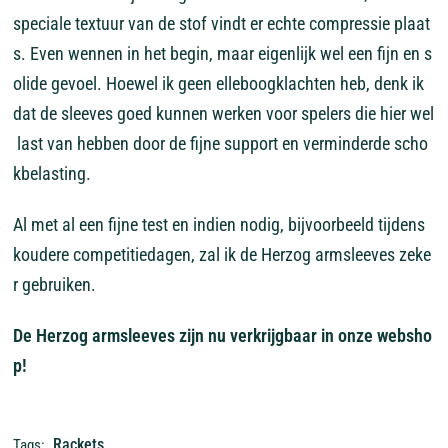
speciale
textuur
van
de
stof
vindt
er
echte
compressie
plaat
s.
Even
wennen
in
het
begin,
maar
eigenlijk
wel
een
fijn
en
s
olide
gevoel.
Hoewel
ik
geen
elleboogklachten
heb,
denk
ik
dat
de
sleeves
goed
kunnen
werken
voor
spelers
die
hier
wel
last
van
hebben
door
de
fijne
support
en
verminderde
scho
kbelasting.
Al
met
al
een
fijne
test
en
indien
nodig,
bijvoorbeeld
tijdens
koudere
competitiedagen,
zal
ik
de
Herzog
armsleeves
zeke
r
gebruiken.
De
Herzog
armsleeves
zijn
nu
verkrijgbaar
in
onze
websho
p!
Rackets
Tags: