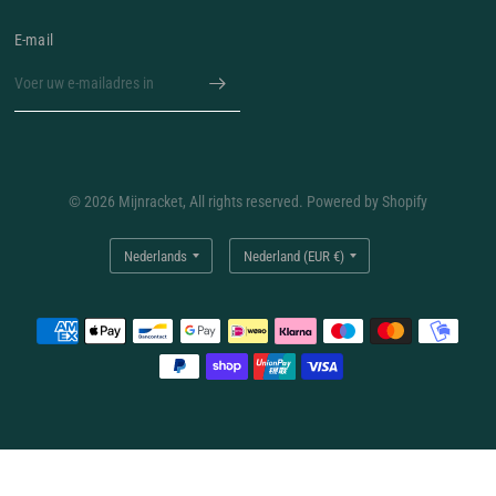
E‑mail
© 2026 Mijnracket, All rights reserved. Powered by Shopify
Land/regio
Land/regio
bijwerken
bijwerken