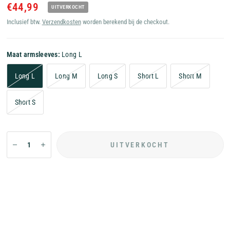
€44,99
UITVERKOCHT
Inclusief btw.
Verzendkosten
worden berekend bij de checkout.
Maat armsleeves:
Long L
Long L
Long M
Long S
Short L
Short M
Short S
UITVERKOCHT