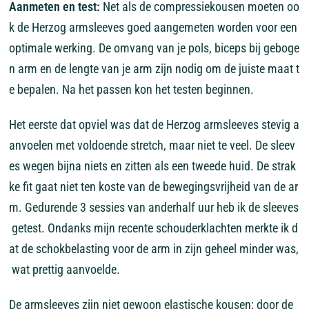
Aanmeten
en
test:
Net
als
de
compressiekousen
moeten
oo
k
de
Herzog
armsleeves
goed
aangemeten
worden
voor
een
optimale
werking.
De
omvang
van
je
pols,
biceps
bij
geboge
n
arm
en
de
lengte
van
je
arm
zijn
nodig
om
de
juiste
maat
t
e
bepalen.
Na
het
passen
kon
het
testen
beginnen.
Het
eerste
dat
opviel
was
dat
de
Herzog
armsleeves
stevig
a
anvoelen
met
voldoende
stretch,
maar
niet
te
veel.
De
sleev
es
wegen
bijna
niets
en
zitten
als
een
tweede
huid.
De
strak
ke
fit
gaat
niet
ten
koste
van
de
bewegingsvrijheid
van
de
ar
m.
Gedurende
3
sessies
van
anderhalf
uur
heb
ik
de
sleeves
getest.
Ondanks
mijn
recente
schouderklachten
merkte
ik
d
at
de
schokbelasting
voor
de
arm
in
zijn
geheel
minder
was,
wat
prettig
aanvoelde.
De
armsleeves
zijn
niet
gewoon
elastische
kousen;
door
de