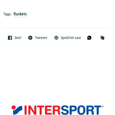
Rackets
Tags:
Deel
Tweeten
Speld het vast