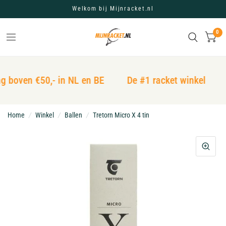
Welkom bij Mijnracket.nl
0
g boven €50,- in NL en BE
De #1 racket winkel
Home
/
Winkel
/
Ballen
/
Tretorn Micro X 4 tin