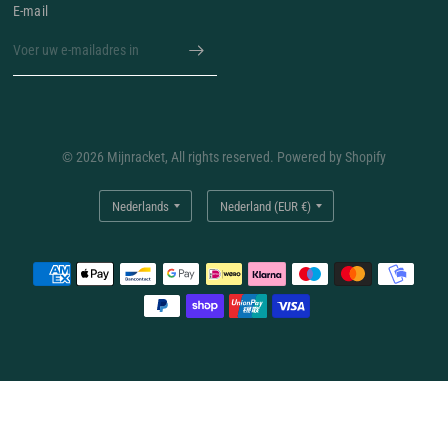
E‑mail
© 2026 Mijnracket, All rights reserved. Powered by Shopify
Land/regio
Land/regio
bijwerken
bijwerken