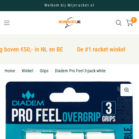
Welkom bij Mijnracket.nl
0
 boven €50,- in NL en BE
De #1 racket winkel
V
Home
/
Winkel
/
Grips
/
Diadem Pro Feel 3-pack white