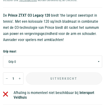
Inclusief btw.
Verzendkosten
worden berekend bij de checkout.
De
Prince ZTXT O3 Legacy 120
biedt 'the largest sweetspot in
tennis'. Met een kolossale 120 sq/inch bladmaat in combinatie
met de O3-technologie van Prince biedt dit racket het summum
aan power en vergevingsgezindheid voor de arm en schouder.
Aanrader voor spelers met armklachten!
Grip maat
UITVERKOCHT
Afhaling is momenteel niet beschikbaar bij
Intersport
Veldhuis