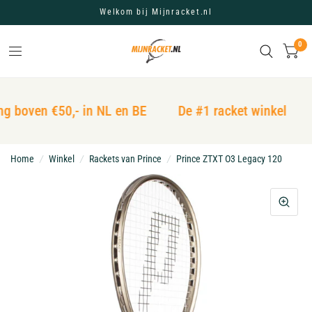
Welkom bij Mijnracket.nl
0
ng boven €50,- in NL en BE
De #1 racket winkel
Home
/
Winkel
/
Rackets van Prince
/
Prince ZTXT O3 Legacy 120