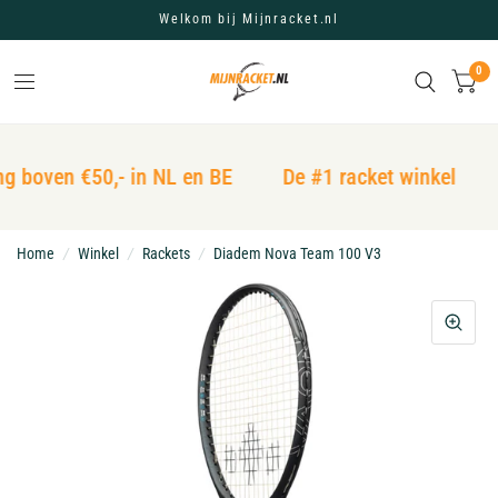
Welkom bij Mijnracket.nl
0
ng boven €50,- in NL en BE
De #1 racket winkel
Home
/
Winkel
/
Rackets
/
Diadem Nova Team 100 V3