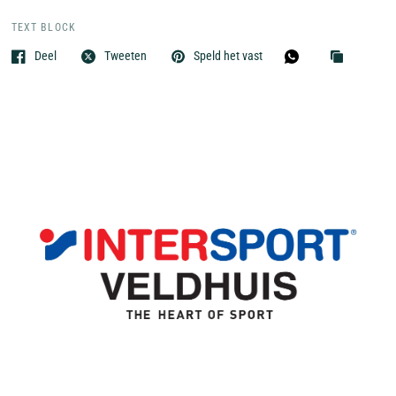
TEXT BLOCK
Deel
Tweeten
Speld het vast