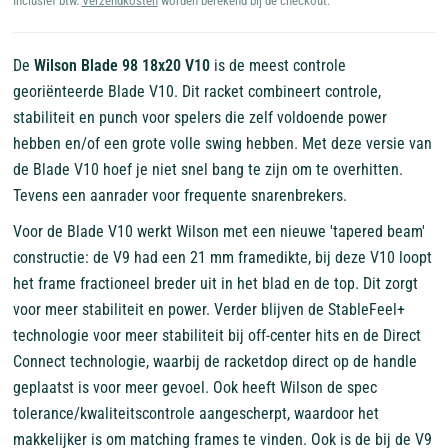
Inclusief btw.
Verzendkosten
worden berekend bij de checkout.
De
Wilson Blade 98 18x20 V10
is de meest controle
georiënteerde Blade V10. Dit racket combineert controle,
stabiliteit en punch voor spelers die zelf voldoende power
hebben en/of een grote volle swing hebben. Met deze versie van
de Blade V10 hoef je niet snel bang te zijn om te overhitten.
Tevens een aanrader voor frequente snarenbrekers.
Voor de Blade V10 werkt Wilson met een nieuwe 'tapered beam'
constructie: de V9 had een 21 mm framedikte, bij deze V10 loopt
het frame fractioneel breder uit in het blad en de top. Dit zorgt
voor meer stabiliteit en power. Verder blijven de StableFeel+
technologie voor meer stabiliteit bij off-center hits en de Direct
Connect technologie, waarbij de racketdop direct op de handle
geplaatst is voor meer gevoel. Ook heeft Wilson de spec
tolerance/kwaliteitscontrole aangescherpt, waardoor het
makkelijker is om matching frames te vinden. Ook is de bij de V9