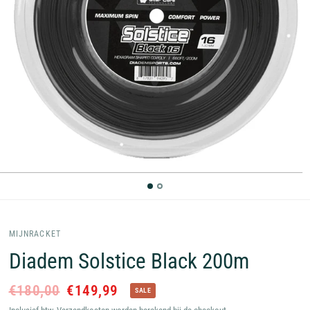
MIJNRACKET
Diadem Solstice Black 200m
€180,00
€149,99
SALE