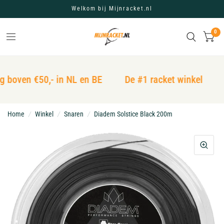
Welkom bij Mijnracket.nl
0
g boven €50,- in NL en BE
De #1 racket winkel
Home
/
Winkel
/
Snaren
/
Diadem Solstice Black 200m