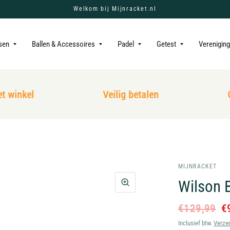
Welkom bij Mijnracket.nl
sen
Ballen & Accessoires
Padel
Getest
Verenigin
winkel
Veilig betalen
Gr
MIJNRACKET
Wilson 
€129,99
€
Inclusief btw.
Verze