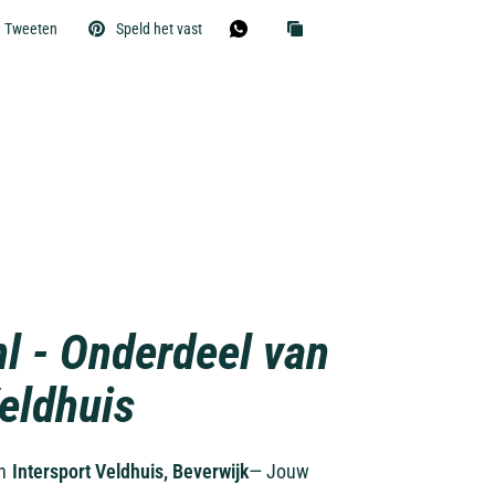
Tweeten
Speld het vast
nl - Onderdeel van
Veldhuis
an
Intersport Veldhuis, Beverwijk
— Jouw