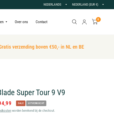
Land/regio
Land/r
bijwerken
bijwer
0
gen
Over ons
Contact
atis verzending boven €50,- in NL en BE
Blade Super Tour 9 V9
94,99
SALE
UITVERKOCHT
ndkosten
worden berekend bij de checkout.