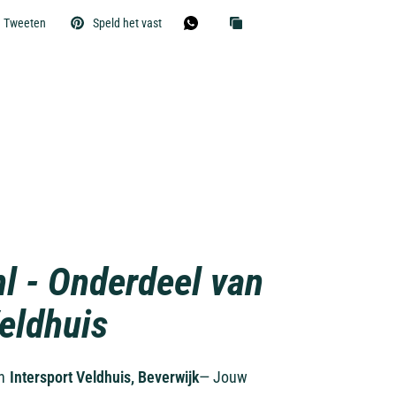
Tweeten
Speld het vast
nl - Onderdeel van
Veldhuis
an
Intersport Veldhuis, Beverwijk
— Jouw