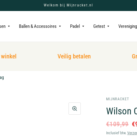
Welkom bij Mijnracket.nl
sen
Ballen & Accessoires
Padel
Getest
Verenigin
inkel
Veilig betalen
Grat
Bag
MIJNRACKET
Wilson 
€109,99
€
Inclusief btw.
Verze