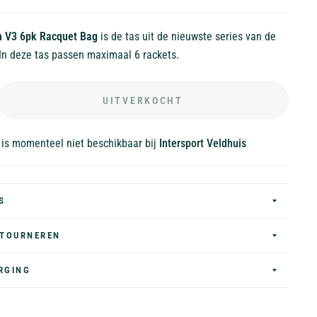
h V3 6pk Racquet Bag
is de tas uit de nieuwste series van de
 In deze tas passen maximaal 6 rackets.
UITVERKOCHT
 is momenteel niet beschikbaar bij
Intersport Veldhuis
S
ETOURNEREN
RGING