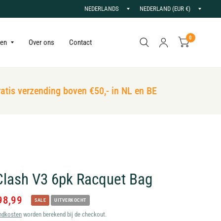
Land/regio
Land/r
bijwerken
bijwer
0
gen
Over ons
Contact
is verzending boven €50,- in NL en BE
D
Clash V3 6pk Racquet Bag
98,99
SALE
UITVERKOCHT
ndkosten
worden berekend bij de checkout.