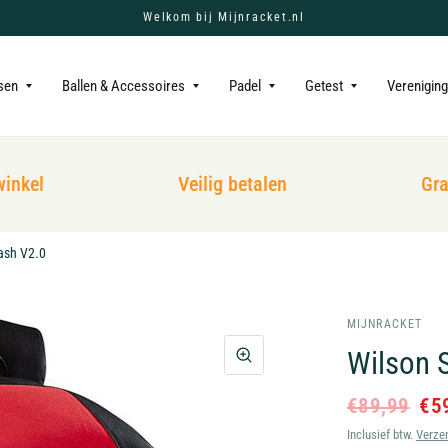
Welkom bij Mijnracket.nl
sen
Ballen & Accessoires
Padel
Getest
Verenigin
kel
Veilig betalen
Grati
ash V2.0
MIJNRACKET
Wilson 
€89,99
€5
Inclusief btw.
Verze