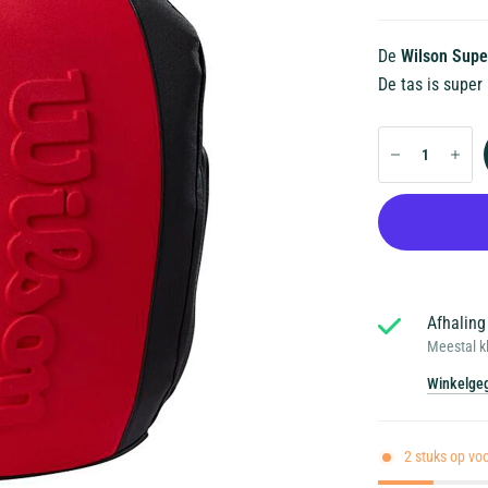
De
Wilson Supe
De tas is super
Afhaling
Meestal k
Winkelgeg
2 stuks op vo