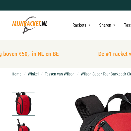
Rackets
Snaren
Tas
boven €50,- in NL en BE
De #1 racket win
Home
/
Winkel
/
Tassen van Wilson
/
Wilson Super Tour Backpack Cl