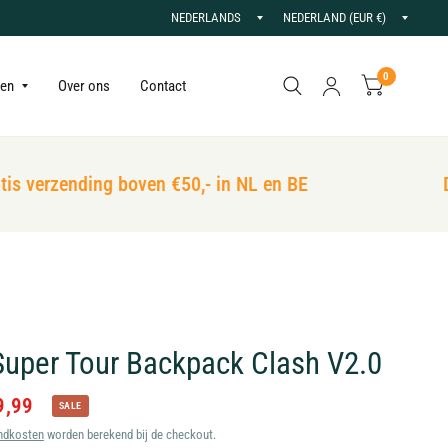
Land/regio
Land/r
bijwerken
bijwer
0
gen
Over ons
Contact
s verzending boven €50,- in NL en BE
De 
Super Tour Backpack Clash V2.0
9,99
SALE
ndkosten
worden berekend bij de checkout.