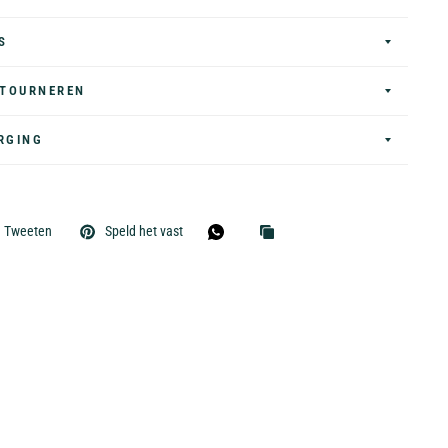
S
ETOURNEREN
RGING
Tweeten
Speld het vast