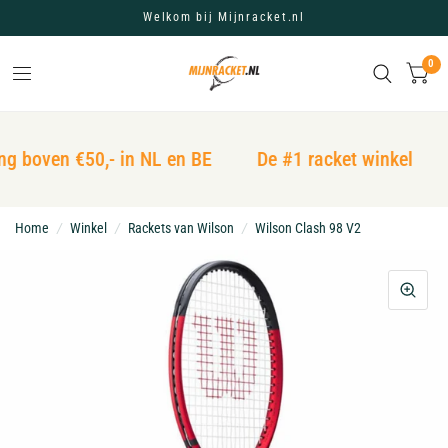
Welkom bij Mijnracket.nl
0
ng boven €50,- in NL en BE
De #1 racket winkel
Home
/
Winkel
/
Rackets van Wilson
/
Wilson Clash 98 V2