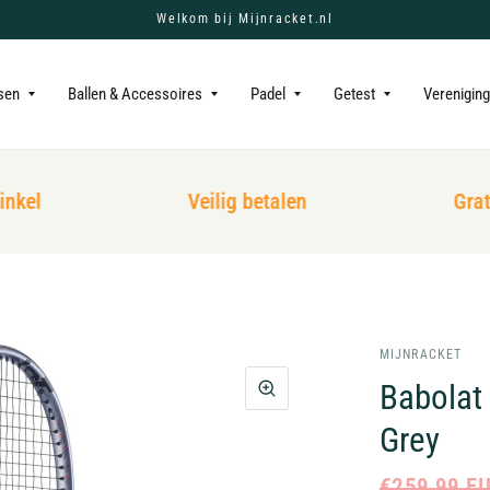
Welkom bij Mijnracket.nl
sen
Ballen & Accessoires
Padel
Getest
Verenigin
kel
Veilig betalen
Gratis
MIJNRACKET
Babolat
Grey
€259,99 E