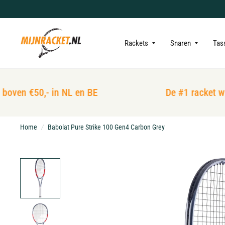
Rackets
Snaren
Tas
oven €50,- in NL en BE
De #1 racket win
Home
/
Babolat Pure Strike 100 Gen4 Carbon Grey