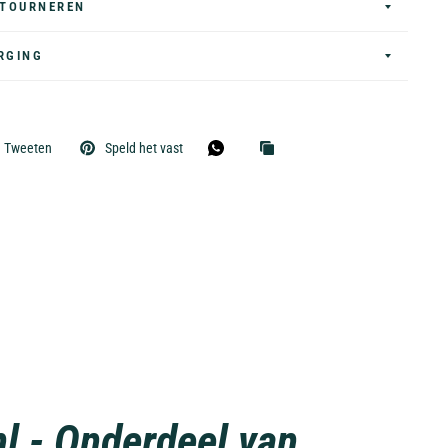
ETOURNEREN
RGING
Tweeten
Speld het vast
nl - Onderdeel van