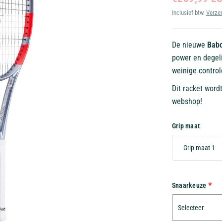
Inclusief btw.
Verze
De nieuwe
Babo
power en degel
weinige contro
Dit racket word
webshop!
Grip maat
Snaarkeuze