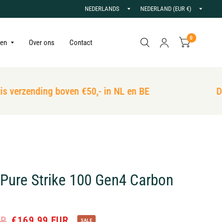
Land/regio
Land/r
bijwerken
bijwer
0
gen
Over ons
Contact
 verzending boven €50,- in NL en BE
De 
 Pure Strike 100 Gen4 Carbon
UR
€169,99 EUR
SALE