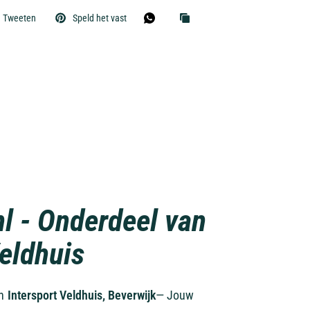
Tweeten
Speld het vast
nl - Onderdeel van
Veldhuis
an
Intersport Veldhuis, Beverwijk
— Jouw