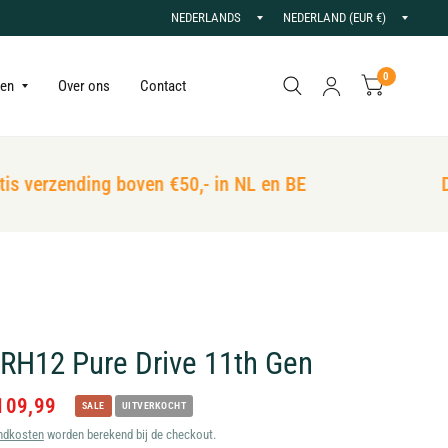
Land/regio
Land/r
bijwerken
bijwer
0
gen
Over ons
Contact
s verzending boven €50,- in NL en BE
De 
 RH12 Pure Drive 11th Gen
109,99
SALE
UITVERKOCHT
ndkosten
worden berekend bij de checkout.