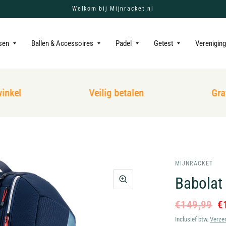
Welkom bij Mijnracket.nl
sen
Ballen & Accessoires
Padel
Getest
Verenigin
kel
Veilig betalen
Grati
MIJNRACKET
Babolat
€149,99
€
Inclusief btw.
Verze