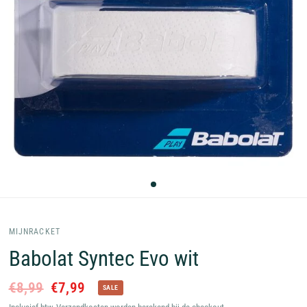
MIJNRACKET
Babolat Syntec Evo wit
€8,99
€7,99
SALE