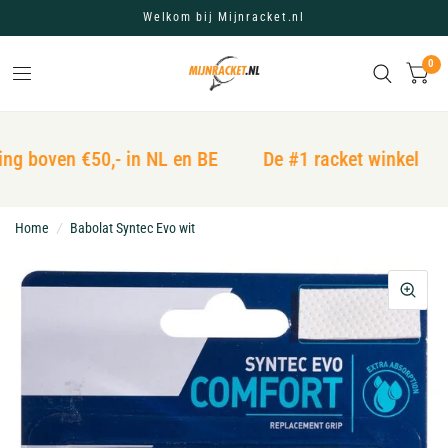
Welkom bij Mijnracket.nl
0
ng boven €50,- in NL en BE
De #1 racket winkel
Home
/
Babolat Syntec Evo wit