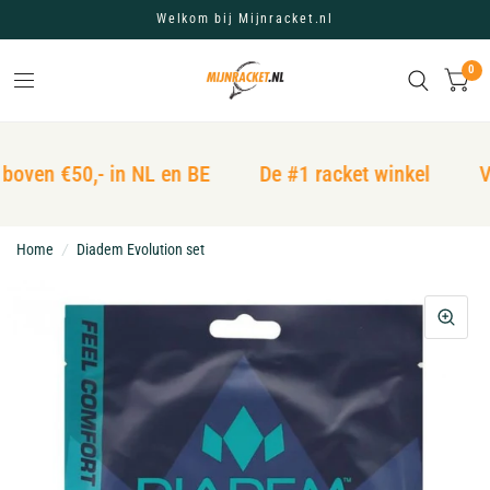
Welkom bij Mijnracket.nl
0
boven €50,- in NL en BE
De #1 racket winkel
Ve
Home
/
Diadem Evolution set