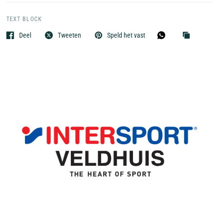
TEXT BLOCK
Deel
Tweeten
Speld het vast