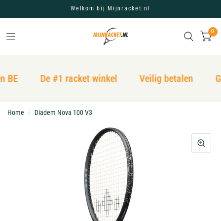
Welkom bij Mijnracket.nl
0
n BE
De #1 racket winkel
Veilig betalen
Gr
Home
/
Diadem Nova 100 V3