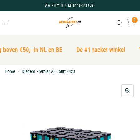
Welkom bij Mijnracket.nl
0
 boven €50,- in NL en BE
De #1 racket winkel
V
Home
/
Diadem Premier All Court 24x3