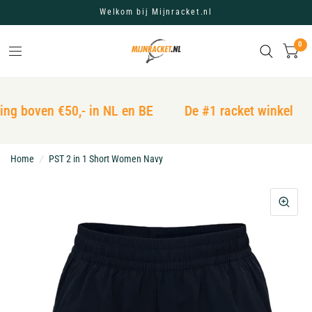
Welkom bij Mijnracket.nl
0
ing boven €50,- in NL en BE
De #1 racket winkel
Home
/
PST 2 in 1 Short Women Navy