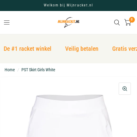
Welkom bij Mijnracket.nl
0
De #1 racket winkel
Veilig betalen
Gratis ver
Home
/
PST Skirt Girls White