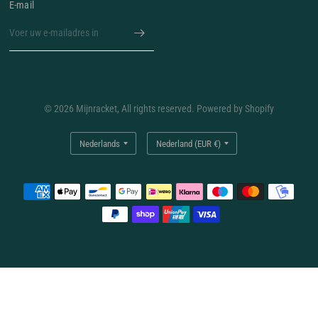
E‑mail
© 2026 Mijnracket, All rights reserved. Powered by Shopify
Land/regio
Land/regio
bijwerken
bijwerken