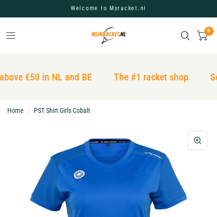
Welcome to Myracket.nl
0
above €50 in NL and BE
The #1 racket shop
Se
Home
/
PST Shirt Girls Cobalt