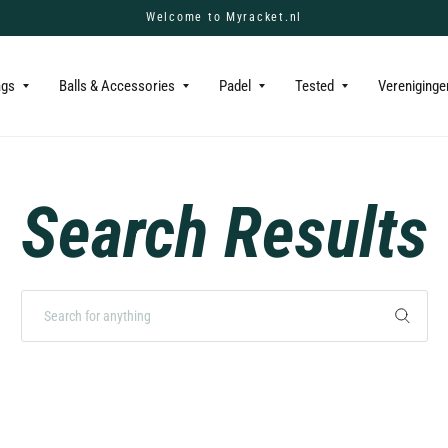
Welcome to Myracket.nl
ags
Balls & Accessories
Padel
Tested
Vereniginge
Search Results