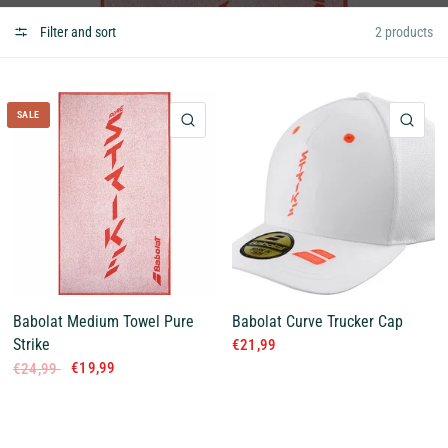
Filter and sort
2 products
SALE
QUICK VIEW
QUI
Babolat Medium Towel Pure
Babolat Curve Trucker Cap
Strike
€21,99
€19,99
€24,99